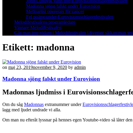
John Lundvik vann inte Eurovisionsschlagerfestivalen
Madonna sjöng falskt under Eurovision
Melloartist opererats för cancer
Fel poäng under Eurovisionsschlagerfestivalen
Melodifestivalens programledare
Vinnare Melodifestivalen
Går man inte vidare i Melodifestivalen i Sverige så kan man test
Etikett:
madonna
on
maj 23, 2019
november 9, 2020
by
admin
Madonna sjöng falskt under Eurovision
Madonnas ljudmiss i Eurovisionsschlagerfe
Om du såg
Madonnas
extranummer under
Eurovisionsschlagerfestivl
lagg med ljudet undrade vi alla.
Om man nu efteråt lyssnar på hennes egen Youtube-video så låter den