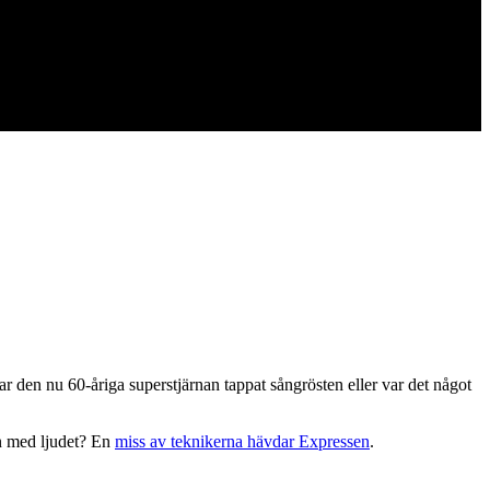
Har den nu 60-åriga superstjärnan tappat sångrösten eller var det något
en med ljudet? En
miss av teknikerna hävdar Expressen
.