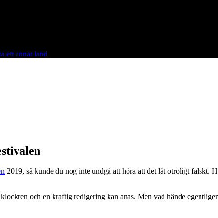
a ett annat land
stivalen
en
2019, så kunde du nog inte undgå att höra att det lät otroligt falskt. 
 klockren och en kraftig redigering kan anas. Men vad hände egentlig